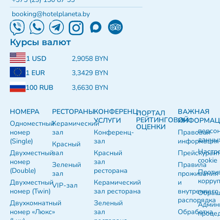
booking@hotelplaneta.by
Курсы валют
1 USD
2,9058 BYN
1 EUR
3,3429 BYN
100 RUB
3,6630 BYN
НОМЕРА
РЕСТОРАНЫ
КОНФЕРЕНЦ-
ВАЖНАЯ
ПОРТАЛ
РЕЙТИНГОВОЙ
УСЛУГИ
ИНФОРМАЦ
Одноместный
Керамический
ОЦЕНКИ
персо
номер
зал
Конференц-
Правовая
данны
(Single)
зал
информация
Красный
Настр
Двухместный
зал
Красный
Прейскуран
cookie
номер
зал
Зеленый
Правила
(Double)
ресторана
Проти
зал
проживания
корру
Двухместный
Керамический
и
VIP-зал
номер (Twin)
зал ресторана
внутреннего
Обращ
распорядка
Двухкомнатный
Зеленый
Админ
номер «Люкс»
зал
Обработка
проце