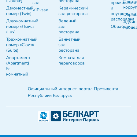
(Double)
ресторана
Проти
зал
проживания
корру
Двухместный
Керамический
и
VIP-зал
номер (Twin)
зал ресторана
внутреннего
Обращ
распорядка
Двухкомнатный
Зеленый
Админ
номер «Люкс»
зал
Обработка
проце
(Lux)
ресторана
Трехкомнатный
Банкетный
номер «Сюит»
зал
(Suite)
ресторана
Апартамент
Комната для
(Apartment)
переговоров
5-
комнатный
Официальный интернет-портал Президента
Республики Беларусь