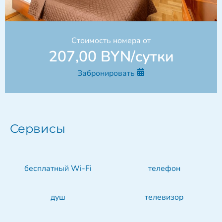
Стоимость номера от
207,00 BYN/сутки
Забронировать
Сервисы
бесплатный Wi-Fi
телефон
душ
телевизор