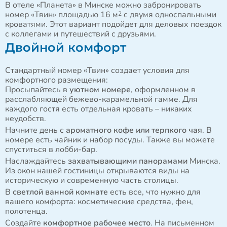
В отеле «Планета» в Минске можно забронировать
номер «Твин» площадью 16 м
с двумя односпальными
2
кроватями. Этот вариант подойдет для деловых поездок
с коллегами и путешествий с друзьями.
Двойной комфорт
Стандартный номер «Твин» создает условия для
комфортного размещения:
Просыпайтесь в
уютном номере
, оформленном в
расслабляющей бежево-карамельной гамме. Для
каждого гостя есть отдельная кровать – никаких
неудобств.
Начните день с
ароматного кофе или терпкого чая
. В
номере есть чайник и набор посуды. Также вы можете
спуститься в лобби-бар.
Наслаждайтесь
захватывающими панорамами
Минска.
Из окон нашей гостиницы открываются виды на
историческую и современную часть столицы.
В
светлой ванной комнате
есть все, что нужно для
вашего комфорта: косметические средства, фен,
полотенца.
Создайте
комфортное рабочее место
. На письменном