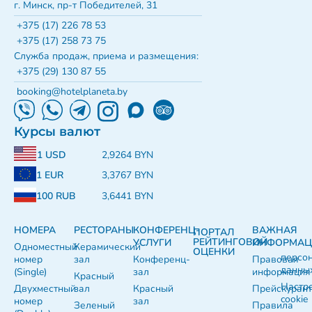
г. Минск, пр-т Победителей, 31
+375 (17) 226 78 53
+375 (17) 258 73 75
Служба продаж, приема и размещения:
+375 (29) 130 87 55
booking@hotelplaneta.by
Курсы валют
1 USD
2,9264 BYN
1 EUR
3,3767 BYN
100 RUB
3,6441 BYN
НОМЕРА
РЕСТОРАНЫ
КОНФЕРЕНЦ-
ВАЖНАЯ
ПОРТАЛ
РЕЙТИНГОВОЙ
УСЛУГИ
ИНФОРМАЦ
Одноместный
Керамический
ОЦЕНКИ
персо
номер
зал
Конференц-
Правовая
данны
(Single)
зал
информация
Красный
Настр
Двухместный
зал
Красный
Прейскуран
cookie
номер
зал
Зеленый
Правила