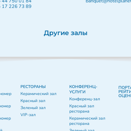
 44 750 01 84
banquet@hotelplanet
 17 226 73 89
Другие залы
РЕСТОРАНЫ
КОНФЕРЕНЦ-
ПОРТ
РЕЙТ
УСЛУГИ
номер
Керамический зал
ОЦЕН
Конференц-зал
Красный зал
номер
Красный зал
Зеленый зал
ресторана
VIP-зал
номер
Керамический зал
ресторана
й
Зеленый зал