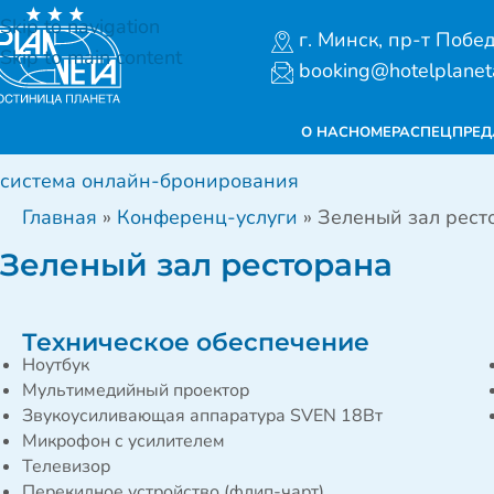
Skip to navigation
г. Минск, пр-т Побе
Skip to main content
booking@hotelplanet
О НАС
НОМЕРА
СПЕЦПРЕ
система онлайн-бронирования
Главная
»
Конференц-услуги
»
Зеленый зал рест
Зеленый зал ресторана
Техническое обеспечение
Ноутбук
Мультимедийный проектор
Звукоусиливающая аппаратура SVEN 18Вт
Микрофон с усилителем
Телевизор
Перекидное устройство (флип-чарт)