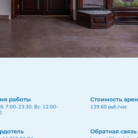
мя работы
Стоимость аре
б: 7:00-23:30. Вс: 12:00-
139.60 руб./час
0
рдотель
Обратная связь