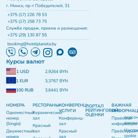
г. Минск, пр-т Победителей, 31
+375 (17) 226 78 53
+375 (17) 258 73 75
Служба продаж, приема и размещения:
+375 (29) 130 87 55
booking@hotelplaneta.by
Курсы валют
1 USD
2,9264 BYN
1 EUR
3,3767 BYN
100 RUB
3,6441 BYN
НОМЕРА
РЕСТОРАНЫ
КОНФЕРЕНЦ-
ВАЖНАЯ
ПОРТАЛ
РЕЙТИНГОВОЙ
УСЛУГИ
ИНФОРМАЦ
Одноместный
Керамический
ОЦЕНКИ
персо
номер
зал
Конференц-
Правовая
данны
(Single)
зал
информация
Красный
Настр
Двухместный
зал
Красный
Прейскуран
cookie
номер
зал