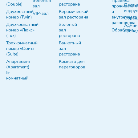
Зеленый
Правила
(Double)
ресторана
Проти
зал
проживания
корру
Двухместный
Керамический
и
VIP-зал
номер (Twin)
зал ресторана
внутреннего
Обращ
распорядка
Двухкомнатный
Зеленый
Админ
номер «Люкс»
зал
Обработка
проце
(Lux)
ресторана
Трехкомнатный
Банкетный
номер «Сюит»
зал
(Suite)
ресторана
Апартамент
Комната для
(Apartment)
переговоров
5-
комнатный
Официальный интернет-портал Президента
Республики Беларусь