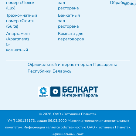
номер «Люкс»
зал
Обработка
проце
(Lux)
ресторана
Трехкомнатный
Банкетный
номер «Сюит»
зал
(Suite)
ресторана
Апартамент
Комната для
(Apartment)
переговоров
5-
комнатный
Официальный интернет-портал Президента
Республики Беларусь
© 2026, OAO «Гостиница Планета».
УНП 100135173, выдан 06.03.2000 Минским городским исполнительным
комитетом. Информация является собственностью OAO «Гостиница Планета».
Официальный сайт.