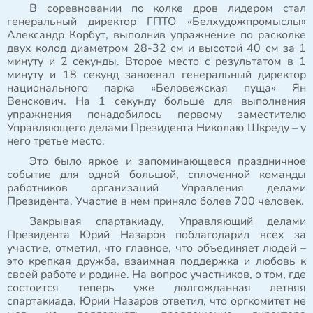
В соревновании по колке дров лидером стал
генеральный директор ГПТО «Белхудожпромыслы»
Александр Корбут, выполнив упражнение по расколке
двух колод диаметром 28-32 см и высотой 40 см за 1
минуту и 2 секунды. Второе место с результатом в 1
минуту и 18 секунд завоевал генеральный директор
национального парка «Беловежская пуща» Ян
Венскович. На 1 секунду больше для выполнения
упражнения понадобилось первому заместителю
Управляющего делами Президента Николаю Шкреду – у
него третье место.
Это было яркое и запоминающееся праздничное
событие для одной большой, сплоченной команды
работников организаций Управления делами
Президента. Участие в нем приняло более 700 человек.
Закрывая спартакиаду, Управляющий делами
Президента Юрий Назаров поблагодарил всех за
участие, отметил, что главное, что объединяет людей –
это крепкая дружба, взаимная поддержка и любовь к
своей работе и родине. На вопрос участников, о том, где
состоится теперь уже долгожданная летняя
спартакиада, Юрий Назаров ответил, что оргкомитет не