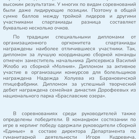
высоким результатам. У многих по видам соревнований
были даже лидирующие позиции. Поэтому в общей
сумме баллов между тройкой лидеров и другими
участниками спартакиады разница составляет
буквально несколько очков.
По традиции специальными дипломами от
организационного оргкомитета спартакиады
награждены наиболее отличившиеся участники. Так,
дипломом за лучшую координацию сборной команды
отмечен заместитель начальника Дипсервиса Василий
Жлобо из сборной «Молния». Дипломом за активное
участие в организации конкурсов для болельщиков
награждена Надежда Холуева из Барановичской
птицефабрики. Дипломом за успешный творческий
дебют награждена семейная династия Дорофеевых из
национального парка «Браславские озера».
В соревнованиях среди руководителей также
определены победители. В командном состязании по
игре в керлинг победу одержали руководители сборной
«Единые» в составе директора Департамента по
гуманитарной деятельности Игоря Кудревича,