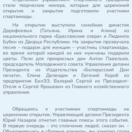
стали творческие номера, которые для церемоний
открытия и закрытия подготовили участники
спартакиады.
На открытии выступили семейная династия
Дорофеевых (Татьяна, Ирина и Алина) из
национального парка «Браславские озера» и Людмила
Бубен из Дворца Республики. На закрытии прозвучала
песня – подарок для женщин – участниц спартакиады,
во время которой каждой из них мужчины подарили
цветы. Пели для прекрасных дам Антон Павельев,
председатель Молодежного совета Управления делами
Президента из Издательства «Белорусский Дом
печати», Елена Делендик и Евгений Короб из
предприятия БелЭЗ, Валерий Сергей из Президент-
Отеля и Сергей Ярошевич из Главного хозяйственного
управления.
Обращаясь к участникам спартакиады на
церемонии открытия, Управляющий делами Президента
Юрий Назаров отметил главные плюсы этого события.
В первую очередь – это сплочение людей, сказал он. –
Объединившись в сборные команды, вы заметно стали