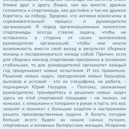
ближе друг к другу. Видно, как вы вместе, дружно
готовитесь к спартакиаде, как достойно и так же дружно
боретесь за победу. Здорово, что активно вовлечены в
соревновательный процесс и руководители
организаций. Я перед организационным комитетом
спартакиады всегда ставлю задачу, чтобы не
оставались в стороне от своих коллективов
руководители организаций, чтобы они имели
возможность внести свой вклад в результат сборных
команд и посоревноваться между собой. Причем, если
для сборных команд спортивная программа в основном
стабильная, то для руководителей оргкомитет каждый
год придумывает новые испытания. И это правильно.
Решение новых задач, преодоление новых барьеров,
вызовов и условий – это их специфика, их работа, –
подчеркнул Юрий Назаров. – Поэтому, уважаемые
руководители, тренируйтесь в решении новых задач
здесь на этой спортивной площадке – на лыжах, на
коньках, с клюшками и топорами в руках и пусть это вас
закалит и поможет с большим азартом и настроением
решать производственные задачи. А болеть сегодня
больше всего будем за наших самых лучших,
спортивных и активных белорусских женщин. Искренне