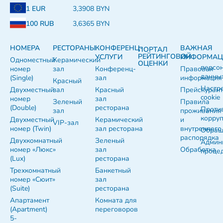
1 EUR
3,3908 BYN
100 RUB
3,6365 BYN
НОМЕРА
РЕСТОРАНЫ
КОНФЕРЕНЦ-
ВАЖНАЯ
ПОРТАЛ
РЕЙТИНГОВОЙ
УСЛУГИ
ИНФОРМАЦ
Одноместный
Керамический
ОЦЕНКИ
персо
номер
зал
Конференц-
Правовая
данны
(Single)
зал
информация
Красный
Настр
Двухместный
зал
Красный
Прейскуран
cookie
номер
зал
Зеленый
Правила
(Double)
ресторана
Проти
зал
проживания
корру
Двухместный
Керамический
и
VIP-зал
номер (Twin)
зал ресторана
внутреннего
Обращ
распорядка
Двухкомнатный
Зеленый
Админ
номер «Люкс»
зал
Обработка
проце
(Lux)
ресторана
Трехкомнатный
Банкетный
номер «Сюит»
зал
(Suite)
ресторана
Апартамент
Комната для
(Apartment)
переговоров
5-