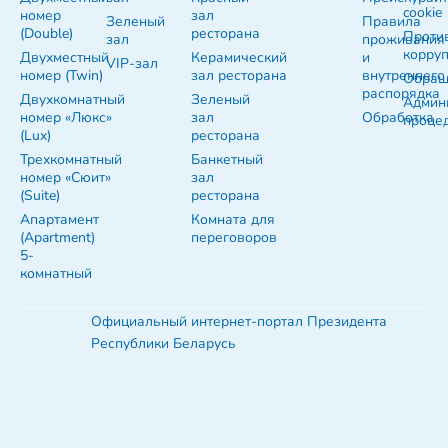
cookie
номер
зал
Зеленый
Правила
(Double)
ресторана
Проти
зал
проживания
корру
Двухместный
Керамический
и
VIP-зал
номер (Twin)
зал ресторана
внутреннего
Обращ
распорядка
Двухкомнатный
Зеленый
Админ
номер «Люкс»
зал
Обработка
проце
(Lux)
ресторана
Трехкомнатный
Банкетный
номер «Сюит»
зал
(Suite)
ресторана
Апартамент
Комната для
(Apartment)
переговоров
5-
комнатный
Официальный интернет-портал Президента
Республики Беларусь