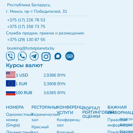
Республика Беларусь,
г. Минск, пр-т Победителей, 31
+375 (17) 226 78 53
+375 (17) 258 73 75
Служба продаж, приема и размещения:
+375 (29) 130 87 55
booking@hotelplaneta.by
Курсы валют
1 USD
2,9386 BYN
1 EUR
3,3908 BYN
100 RUB
3,6365 BYN
НОМЕРА
РЕСТОРАНЫ
КОНФЕРЕНЦ-
ВАЖНАЯ
ПОРТАЛ
РЕЙТИНГОВОЙ
УСЛУГИ
ИНФОРМАЦ
Одноместный
Керамический
ОЦЕНКИ
персо
номер
зал
Конференц-
Правовая
данны
(Single)
зал
информация
Красный
Настр
Двухместный
зал
Красный
Прейскуран